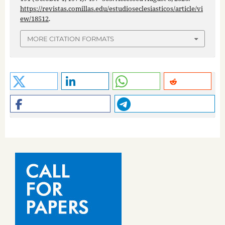
https://revistas.comillas.edu/estudioseclesiasticos/article/vi
ew/18512
.
MORE CITATION FORMATS