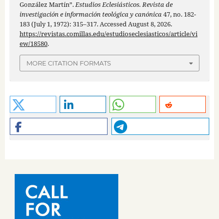
González Martín”.
Estudios Eclesiásticos. Revista de
investigación e información teológica y canónica
47, no. 182-
183 (July 1, 1972): 315–317. Accessed August 8, 2026.
https://revistas.comillas.edu/estudioseclesiasticos/article/vi
ew/18580
.
MORE CITATION FORMATS