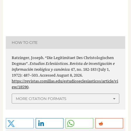
HOW TO CITE
Ratzinger, Joseph. “Die Legitimitaet Des Christologischen
Dogmas”.
Estudios Eclesiásticos. Revista de investigación e
información teológica y canónica
47, no. 182-183 (July 1,
1972): 487–503. Accessed August 8, 2026.
https://revistas.comillas.edu/estudioseclesiasticos/article/vi
ew/18590
.
MORE CITATION FORMATS