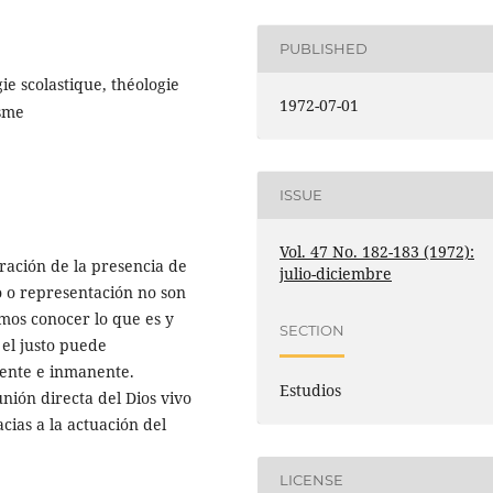
PUBLISHED
ie scolastique, théologie
1972-07-01
isme
ISSUE
Vol. 47 No. 182-183 (1972):
tración de la presencia de
julio-diciembre
 o representación no son
os conocer lo que es y
SECTION
 el justo puede
dente e inmanente.
Estudios
nión directa del Dios vivo
acias a la actuación del
LICENSE