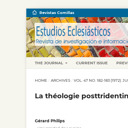
Revistas Comillas
THE JOURNAL
CURRENT ISSUE
PREV
HOME
/
ARCHIVES
/
VOL. 47 NO. 182-183 (1972):
La théologie posttridenti
Gérard Philips
,
,
,