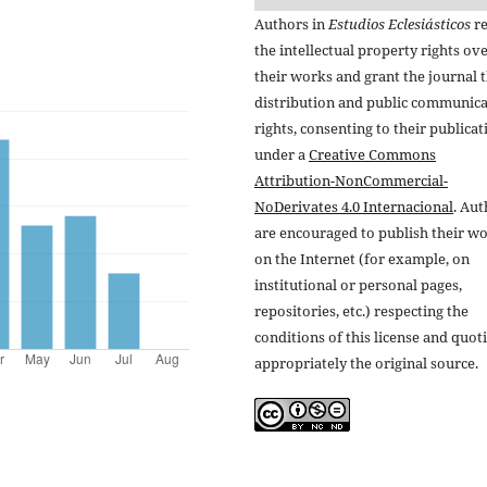
Authors in
Estudios Eclesiásticos
re
the intellectual property rights ov
their works and grant the journal t
distribution and public communic
rights, consenting to their publicat
under a
Creative Commons
Attribution-NonCommercial-
NoDerivates 4.0 Internacional
. Au
are encouraged to publish their w
on the Internet (for example, on
institutional or personal pages,
repositories, etc.) respecting the
conditions of this license and quot
appropriately the original source.