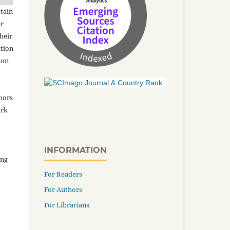
tain
er
heir
ation
ion
thors
ork
INFORMATION
ing
For Readers
For Authors
For Librarians