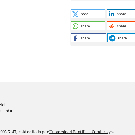
post
share
share
share
share
share
rid
as.edu
 2605-5147) está editada por
Universidad Pontificia Comillas
y se