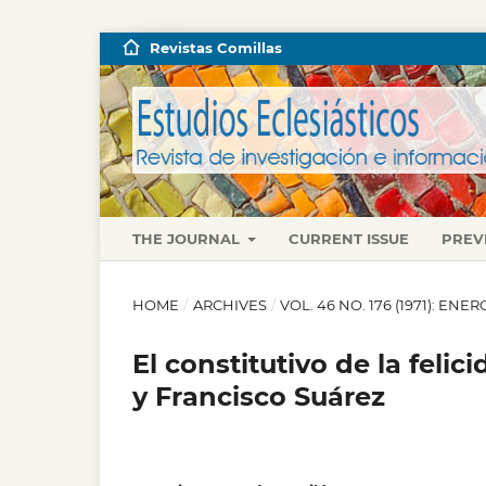
Revistas Comillas
THE JOURNAL
CURRENT ISSUE
PREV
HOME
/
ARCHIVES
/
VOL. 46 NO. 176 (1971): EN
El constitutivo de la feli
y Francisco Suárez