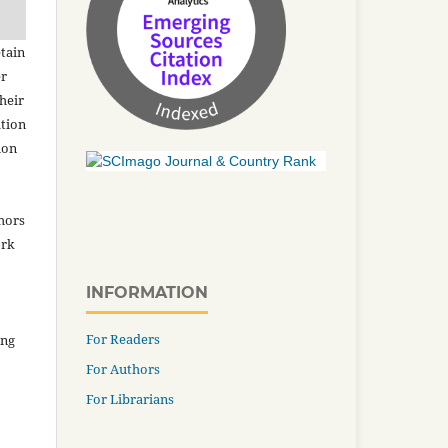
tain
er
heir
ation
ion
thors
ork
INFORMATION
For Readers
ing
For Authors
For Librarians