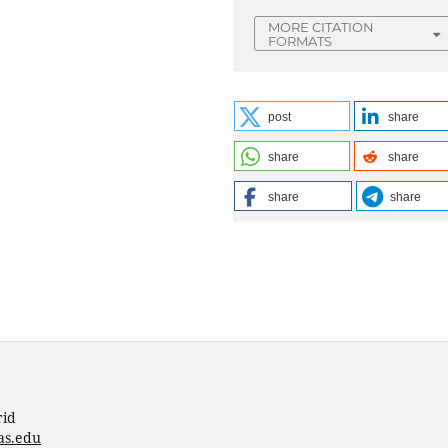
MORE CITATION
FORMATS
post
share
share
share
share
share
rid
as.edu