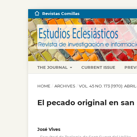
Revistas Comillas
THE JOURNAL
CURRENT ISSUE
PREV
HOME
/
ARCHIVES
/
VOL. 45 NO. 173 (1970): ABRI
El pecado original en san
José Vives
,
,
,