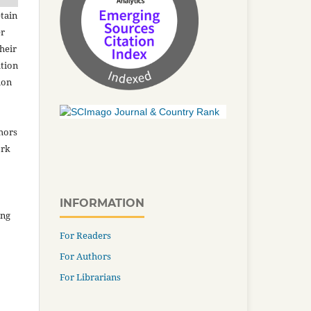
tain
er
heir
ation
ion
thors
ork
INFORMATION
ing
For Readers
For Authors
For Librarians