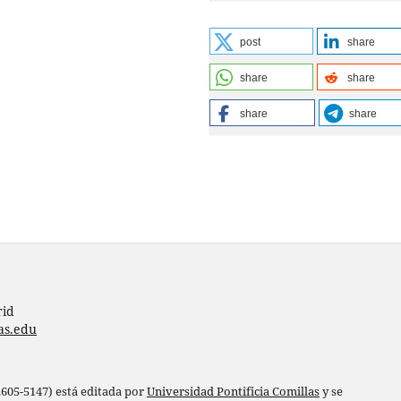
post
share
share
share
share
share
rid
as.edu
 2605-5147) está editada por
Universidad Pontificia Comillas
y se