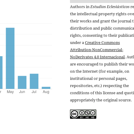
Authors in
Estudios Eclesiásticos
re
the intellectual property rights ov
their works and grant the journal t
distribution and public communic
rights, consenting to their publicat
under a
Creative Commons
Attribution-NonCommercial-
NoDerivates 4.0 Internacional
. Au
are encouraged to publish their w
on the Internet (for example, on
institutional or personal pages,
repositories, etc.) respecting the
conditions of this license and quot
appropriately the original source.