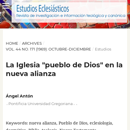
HOME
/
ARCHIVES
/
VOL. 44 NO. 171 (1969): OCTUBRE-DICIEMBRE
/
Estudios
La Iglesia "pueblo de Dios" en la
nueva alianza
Ángel Antón
,
,
,
Pontificia Universidad Gregoriana
nueva alianza, Pueblo de Dios, eclesiología,
Keywords: