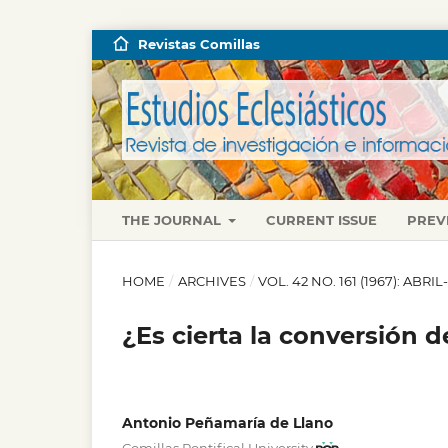
Revistas Comillas
THE JOURNAL
CURRENT ISSUE
PREV
HOME
/
ARCHIVES
/
VOL. 42 NO. 161 (1967): ABRI
¿Es cierta la conversión d
Antonio Peñamaría de Llano