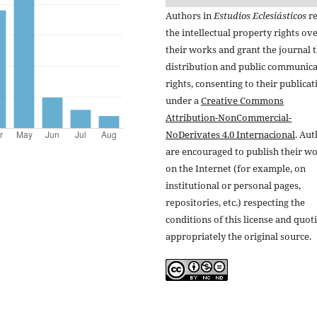
Authors in
Estudios Eclesiásticos
re
the intellectual property rights ov
their works and grant the journal t
distribution and public communic
rights, consenting to their publicat
under a
Creative Commons
Attribution-NonCommercial-
NoDerivates 4.0 Internacional
. Au
are encouraged to publish their w
on the Internet (for example, on
institutional or personal pages,
repositories, etc.) respecting the
conditions of this license and quot
appropriately the original source.