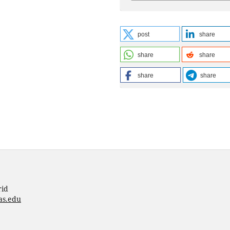
post
share
share
share
share
share
rid
as.edu