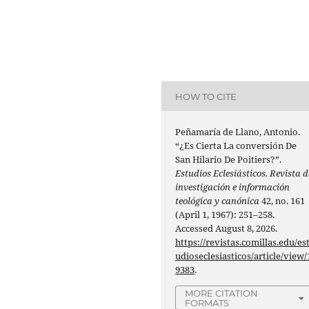
HOW TO CITE
Peñamaría de Llano, Antonio.
“¿Es Cierta La conversión De
San Hilario De Poitiers?”.
Estudios Eclesiásticos. Revista d
investigación e información
teológica y canónica
42, no. 161
(April 1, 1967): 251–258.
Accessed August 8, 2026.
https://revistas.comillas.edu/es
udioseclesiasticos/article/view/
9383
.
MORE CITATION
FORMATS