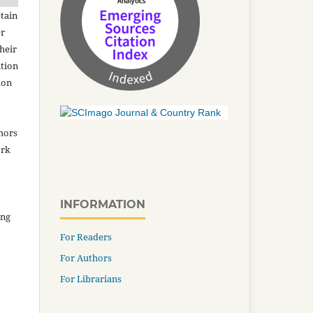
tain
er
heir
ation
ion
thors
ork
INFORMATION
ing
For Readers
For Authors
For Librarians