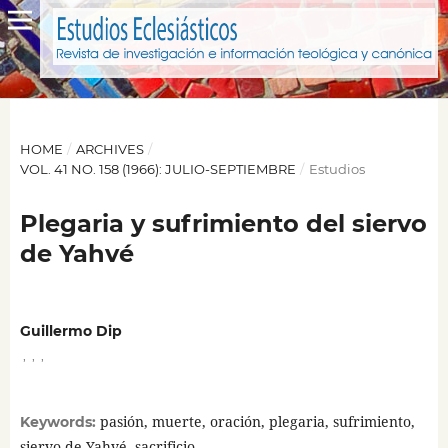
HOME
/
ARCHIVES
/
VOL. 41 NO. 158 (1966): JULIO-SEPTIEMBRE
/
Estudios
Plegaria y sufrimiento del siervo
de Yahvé
Guillermo Dip
,
,
,
pasión, muerte, oración, plegaria, sufrimiento,
Keywords:
siervo de Yahvé, sacrificio