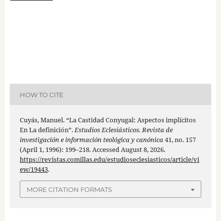
HOW TO CITE
Cuyás, Manuel. “La Castidad Conyugal: Aspectos implícitos
En La definición”.
Estudios Eclesiásticos. Revista de
investigación e información teológica y canónica
41, no. 157
(April 1, 1996): 199–218. Accessed August 8, 2026.
https://revistas.comillas.edu/estudioseclesiasticos/article/vi
ew/19443
.
MORE CITATION FORMATS