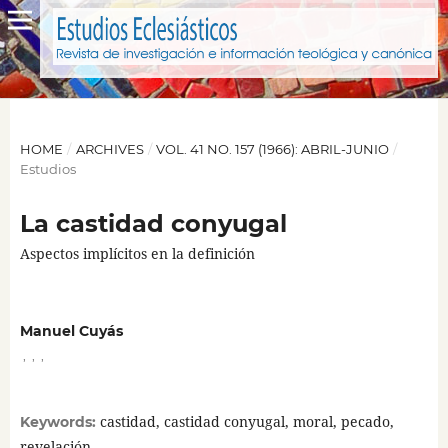
HOME
/
ARCHIVES
/
VOL. 41 NO. 157 (1966): ABRIL-JUNIO
/
Estudios
La castidad conyugal
Aspectos implícitos en la definición
Manuel Cuyás
,
,
,
castidad, castidad conyugal, moral, pecado,
Keywords:
revelación