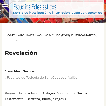
HOME
/
ARCHIVES
/
VOL. 41 NO. 156 (1966): ENERO-MARZO
/
Estudios
Revelación
José Aleu Benítez
,
,
,
Facultad de Teología de Sant Cugat del Vallès
revelación, Antiguo Testamento, Nuevo
Keywords:
Testamento, Escritura, Biblia, exégesis