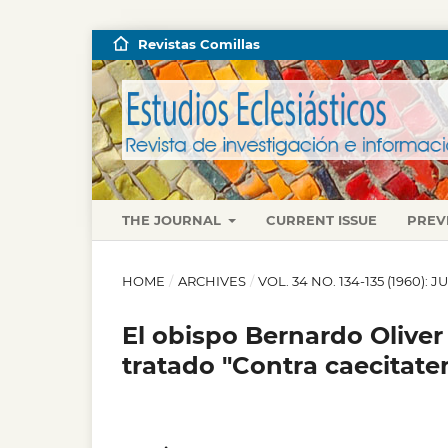
Revistas Comillas
THE JOURNAL
CURRENT ISSUE
PREV
HOME
/
ARCHIVES
/
VOL. 34 NO. 134-135 (1960):
El obispo Bernardo Oliver
tratado "Contra caecitat