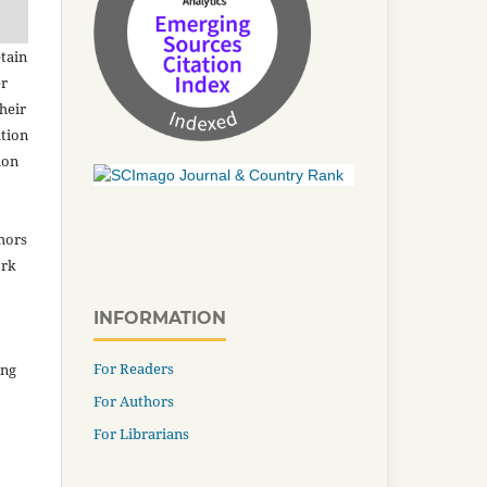
tain
er
heir
ation
ion
thors
ork
INFORMATION
For Readers
ing
For Authors
For Librarians