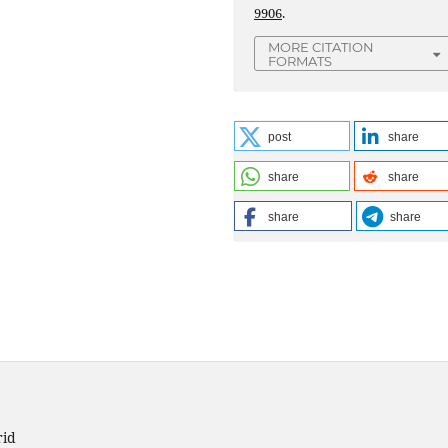
9906
.
MORE CITATION
FORMATS
post
share
share
share
share
share
rid