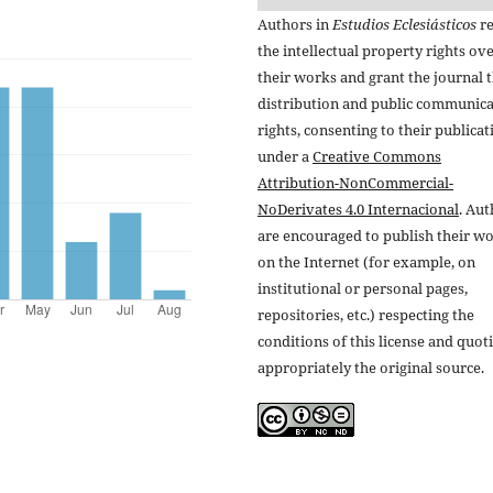
Authors in
Estudios Eclesiásticos
re
the intellectual property rights ov
their works and grant the journal t
distribution and public communic
rights, consenting to their publicat
under a
Creative Commons
Attribution-NonCommercial-
NoDerivates 4.0 Internacional
. Au
are encouraged to publish their w
on the Internet (for example, on
institutional or personal pages,
repositories, etc.) respecting the
conditions of this license and quot
appropriately the original source.