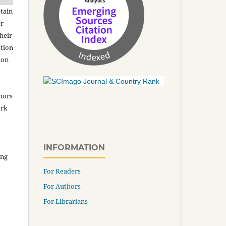
tain
er
heir
ation
ion
thors
ork
INFORMATION
ing
For Readers
For Authors
For Librarians