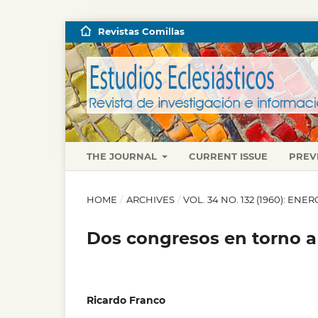
Revistas Comillas
THE JOURNAL
CURRENT ISSUE
PREV
HOME
/
ARCHIVES
/
VOL. 34 NO. 132 (1960): EN
Dos congresos en torno a 
Ricardo Franco
,
,
,