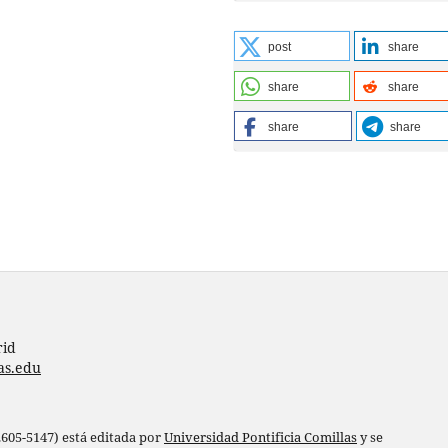
post
share
share
share
share
share
rid
as.edu
 2605-5147) está editada por
Universidad Pontificia Comillas
y se