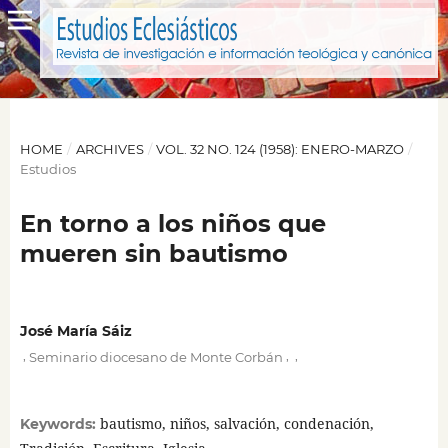
HOME
/
ARCHIVES
/
VOL. 32 NO. 124 (1958): ENERO-MARZO
/
Estudios
En torno a los niños que
mueren sin bautismo
José María Sáiz
,
,
,
Seminario diocesano de Monte Corbán
bautismo, niños, salvación, condenación,
Keywords: