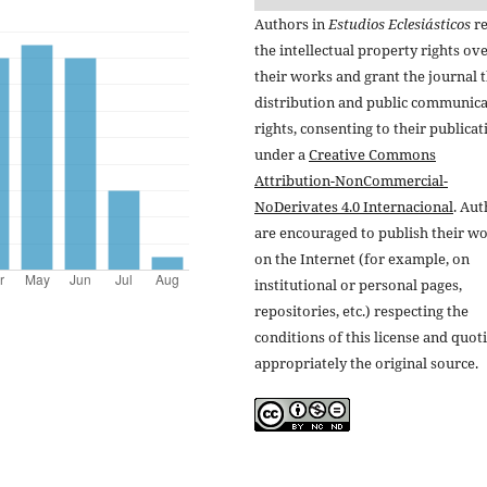
Authors in
Estudios Eclesiásticos
re
the intellectual property rights ov
their works and grant the journal t
distribution and public communic
rights, consenting to their publicat
under a
Creative Commons
Attribution-NonCommercial-
NoDerivates 4.0 Internacional
. Au
are encouraged to publish their w
on the Internet (for example, on
institutional or personal pages,
repositories, etc.) respecting the
conditions of this license and quot
appropriately the original source.