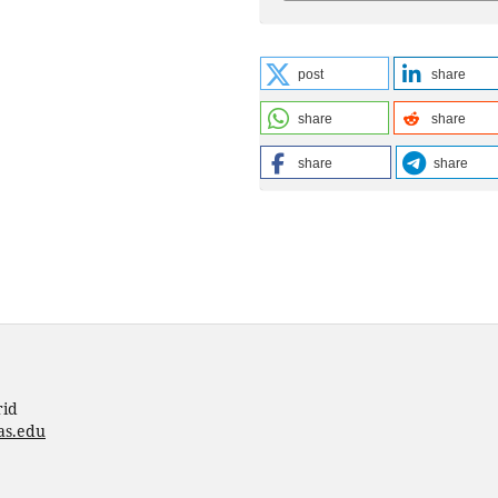
post
share
share
share
share
share
rid
as.edu