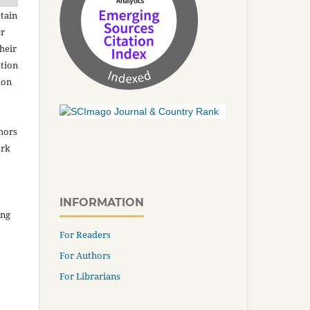
tain
er
heir
ation
ion
thors
ork
INFORMATION
ing
For Readers
For Authors
For Librarians