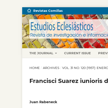
Revistas Comillas
THE JOURNAL
CURRENT ISSUE
PREV
HOME
/
ARCHIVES
/
VOL. 31 NO. 120 (1957): ENE
Francisci Suarez iunioris 
Juan Rabeneck
,
,
,