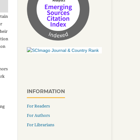
tain
er
heir
ation
ion
thors
ork
INFORMATION
For Readers
ing
For Authors
For Librarians