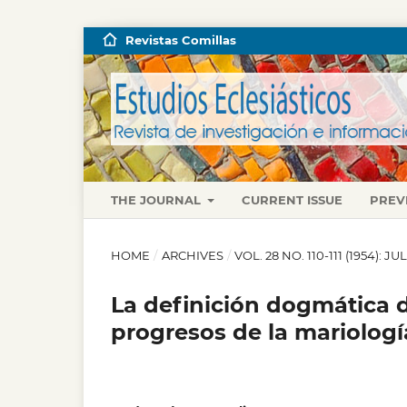
Revistas Comillas
THE JOURNAL
CURRENT ISSUE
PREV
HOME
/
ARCHIVES
/
VOL. 28 NO. 110-111 (1954): 
La definición dogmática 
progresos de la mariologí