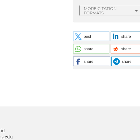
MORE CITATION
FORMATS
post
share
share
share
share
share
rid
as.edu