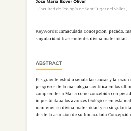
José María Bover Oliver
,
,
,
Facultad de Teología de Sant Cugat del Vallès
Inmaculada Concepción, pecado, mar
Keywords:
singularidad trascendente, divina maternidad
ABSTRACT
El siguiente estudio señala las causas y la razón
progresos de la mariología científica en los últim
comprender a María como concebida con pecad
imposibilitaba los avances teológicos en esta mat
mantener su divina maternidad y su singularid
desde la asunción de su Inmaculada Concepción