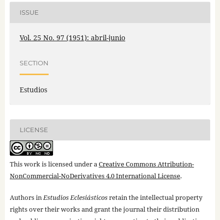
ISSUE
Vol. 25 No. 97 (1951): abril-junio
SECTION
Estudios
LICENSE
This work is licensed under a
Creative Commons Attribution-
NonCommercial-NoDerivatives 4.0 International License
.
Authors in
Estudios Eclesiásticos
retain the intellectual property
rights over their works and grant the journal their distribution