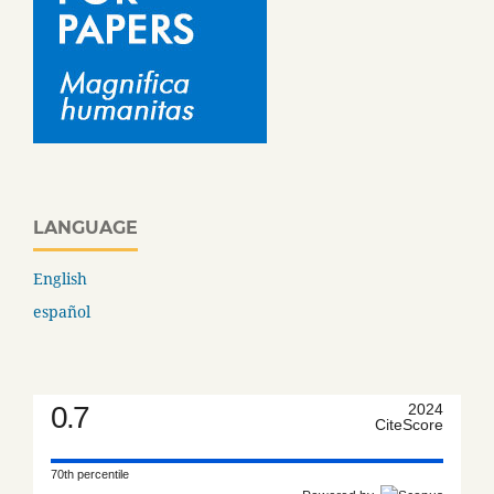
LANGUAGE
English
español
0.7
2024
CiteScore
70th percentile