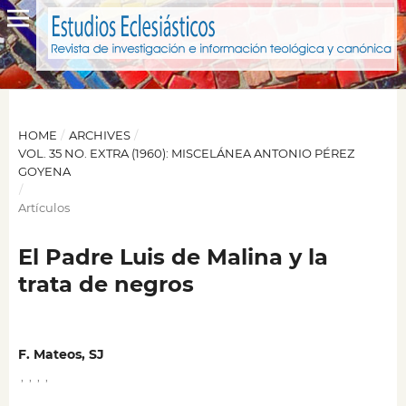
HOME
/
ARCHIVES
/
VOL. 35 NO. EXTRA (1960): MISCELÁNEA ANTONIO PÉREZ
GOYENA
/
Artículos
El Padre Luis de Malina y la
trata de negros
F. Mateos, SJ
,
,
,
,