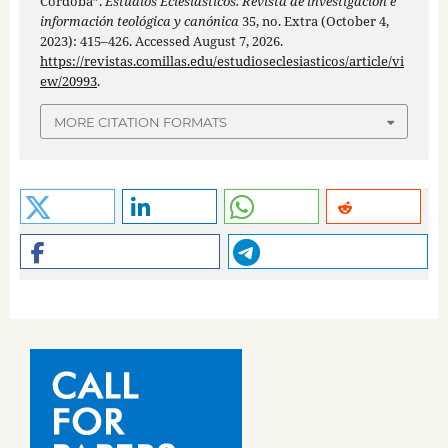
Córdoba”.
Estudios Eclesiásticos. Revista de investigación e
información teológica y canónica
35, no. Extra (October 4,
2023): 415–426. Accessed August 7, 2026.
https://revistas.comillas.edu/estudioseclesiasticos/article/vi
ew/20993
.
MORE CITATION FORMATS