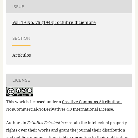
ISSUE
Vol. 19 No. 75 (1945): octubre-diciembre
SECTION
Artículos
LICENSE
This work is licensed under a
Creative Commons Attribution-
NonCommercial-NoDerivatives 4.0 International License
.
Authors in
Estudios Eclesiásticos
retain the intellectual property
rights over their works and grant the journal their distribution
and public communication rights, consenting to their publication