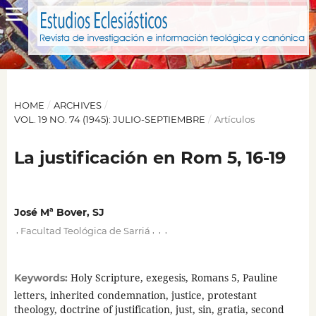
HOME
/
ARCHIVES
/
VOL. 19 NO. 74 (1945): JULIO-SEPTIEMBRE
/
Artículos
La justificación en Rom 5, 16-19
José Mª Bover, SJ
,
,
,
,
Facultad Teológica de Sarriá
Holy Scripture, exegesis, Romans 5, Pauline
Keywords:
letters, inherited condemnation, justice, protestant
theology, doctrine of justification, just, sin, gratia, second