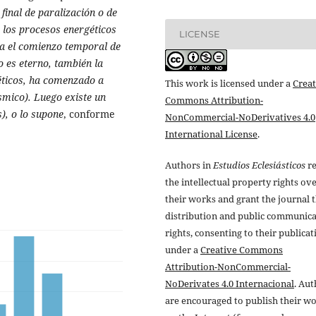
inal de paralización o de
e los procesos energéticos
LICENSE
ta el comienzo temporal de
o es eterno, también la
éticos, ha comenzado a
This work is licensed under a
Creat
ósmico). Luego existe un
Commons Attribution-
s), o lo supone
, conforme
NonCommercial-NoDerivatives 4.0
International License
.
Authors in
Estudios Eclesiásticos
re
the intellectual property rights ov
their works and grant the journal t
distribution and public communic
rights, consenting to their publicat
under a
Creative Commons
Attribution-NonCommercial-
NoDerivates 4.0 Internacional
. Au
are encouraged to publish their w