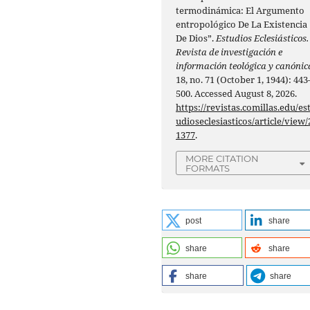
termodinámica: El Argumento
entropológico De La Existencia
De Dios”.
Estudios Eclesiásticos.
Revista de investigación e
información teológica y canónic
18, no. 71 (October 1, 1944): 443
500. Accessed August 8, 2026.
https://revistas.comillas.edu/es
udioseclesiasticos/article/view/
1377
.
MORE CITATION
FORMATS
post
share
share
share
share
share