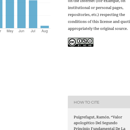
on the Internet (for example, on
institutional or personal pages,
repositories, etc.) respecting the
conditions of this license and quot
appropriately the original source.
HOW TO CITE
Puigrefagut, Ramón. “Valor
apologético Del Segundo
Principio Fundamental De La