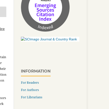
ive
tain
er
heir
INFORMATION
ation
ion
For Readers
For Authors
For Librarians
thors
ork