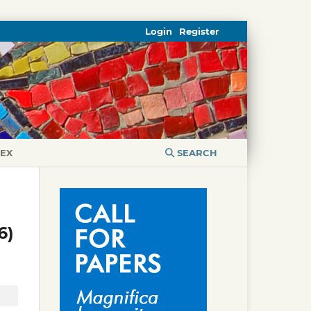
Login
Register
DEX
SEARCH
6)