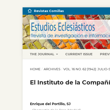
Revistas Comillas
THE JOURNAL
CURRENT ISSUE
PREV
HOME
/
ARCHIVES
/
VOL. 16 NO. 62 (1942): JULI
El Instituto de la Compañí
Enrique del Portillo, SJ
,
,
,
,