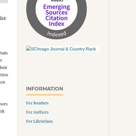
ive
tain
er
heir
ation
ion
INFORMATION
For Readers
thors
ork
For Authors
For Librarians