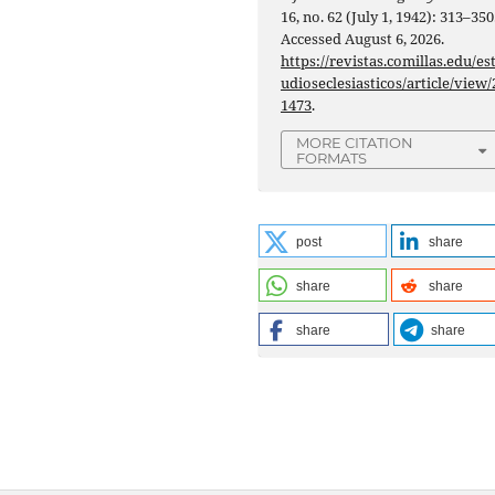
16, no. 62 (July 1, 1942): 313–350
Accessed August 6, 2026.
https://revistas.comillas.edu/es
udioseclesiasticos/article/view/
1473
.
MORE CITATION
FORMATS
post
share
share
share
share
share