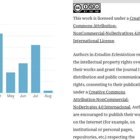
This work is licensed under a
Creat
Commons Attribution-
NonCommercial-NoDerivatives 4.0
International License
.
Authors in
Estudios Eclesiásticos
re
the intellectual property rights ov
their works and grant the journal t
distribution and public communic
rights, consenting to their publicat
under a
Creative Commons
Attribution-NonCommercial-
NoDerivates 4.0 Internacional
. Au
are encouraged to publish their w
on the Internet (for example, on
institutional or personal pages,
repositories, etc.) respecting the