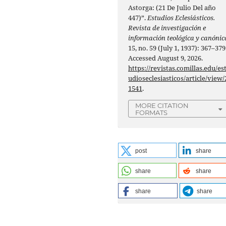
Astorga: (21 De Julio Del año
447)”.
Estudios Eclesiásticos.
Revista de investigación e
información teológica y canónic
15, no. 59 (July 1, 1937): 367–379
Accessed August 9, 2026.
https://revistas.comillas.edu/es
udioseclesiasticos/article/view/
1541
.
MORE CITATION
FORMATS
post
share
share
share
share
share