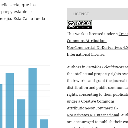
ella secta, que los
rpar; y establece
LICENSE
erejía. Esta Carta fue la
This work is licensed under a
Creat
Commons Attribution-
NonCommercial-NoDerivatives 4.0
International License
.
Authors in
Estudios Eclesiásticos
re
the intellectual property rights ov
their works and grant the journal t
distribution and public communic
rights, consenting to their publicat
under a
Creative Commons
Attribution-NonCommercial-
NoDerivates 4.0 Internacional
. Au
are encouraged to publish their w