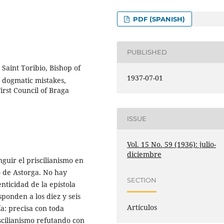
PDF (SPANISH)
PUBLISHED
 Saint Toribio, Bishop of
1937-07-01
e, dogmatic mistakes,
First Council of Braga
ISSUE
Vol. 15 No. 59 (1936): julio-
diciembre
guir el priscilianismo en
o de Astorga. No hay
SECTION
nticidad de la epístola
sponden a los diez y seis
Artículos
a: precisa con toda
scilianismo refutando con