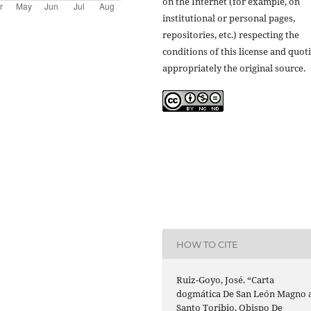
on the Internet (for example, on
institutional or personal pages,
repositories, etc.) respecting the
conditions of this license and quot
appropriately the original source.
HOW TO CITE
Ruiz-Goyo, José. “Carta
dogmática De San León Magno 
Santo Toribio, Obispo De