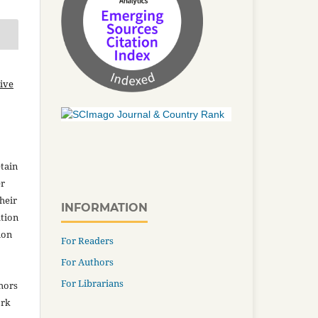
ive
tain
er
heir
INFORMATION
ation
ion
For Readers
For Authors
For Librarians
thors
ork