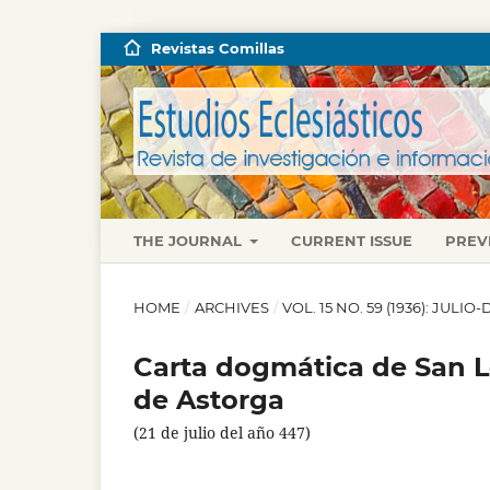
Revistas Comillas
THE JOURNAL
CURRENT ISSUE
PREV
HOME
/
ARCHIVES
/
VOL. 15 NO. 59 (1936): JULI
Carta dogmática de San L
de Astorga
(21 de julio del año 447)