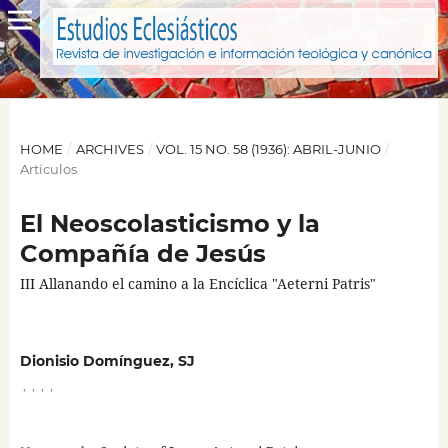
HOME
/
ARCHIVES
/
VOL. 15 NO. 58 (1936): ABRIL-JUNIO
/
Artículos
El Neoscolasticismo y la
Compañía de Jesús
III Allanando el camino a la Encíclica "Aeterni Patris"
Dionisio Domínguez, SJ
,
,
,
,