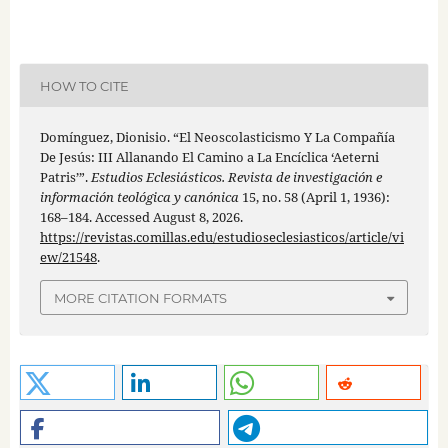
HOW TO CITE
Domínguez, Dionisio. “El Neoscolasticismo Y La Compañía
De Jesús: III Allanando El Camino a La Encíclica ‘Aeterni
Patris’”.
Estudios Eclesiásticos. Revista de investigación e
información teológica y canónica
15, no. 58 (April 1, 1936):
168–184. Accessed August 8, 2026.
https://revistas.comillas.edu/estudioseclesiasticos/article/vi
ew/21548
.
MORE CITATION FORMATS