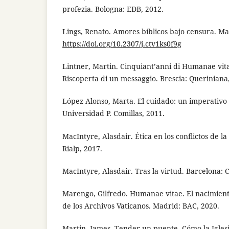
profezia. Bologna: EDB, 2012.
Lings, Renato. Amores bíblicos bajo censura. Ma
https://doi.org/10.2307/j.ctv1ks0f9g
Lintner, Martin. Cinquiant’anni di Humanae vitae
Riscoperta di un messaggio. Brescia: Queriniana
López Alonso, Marta. El cuidado: un imperativo 
Universidad P. Comillas, 2011.
MacIntyre, Alasdair. Ética en los conflictos de 
Rialp, 2017.
MacIntyre, Alasdair. Tras la virtud. Barcelona: C
Marengo, Gilfredo. Humanae vitae. El nacimiento
de los Archivos Vaticanos. Madrid: BAC, 2020.
Martin, James. Tender un puente. Cómo la Iglesi