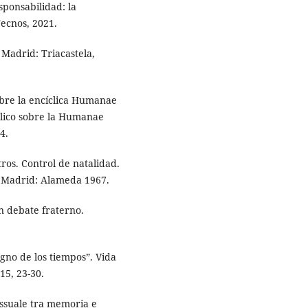
sponsabilidad: la
ecnos, 2021.
 Madrid: Triacastela,
obre la encíclica Humanae
ólico sobre la Humanae
4.
tros. Control de natalidad.
 Madrid: Alameda 1967.
n debate fraterno.
igno de los tiempos”. Vida
15, 23-30.
essuale tra memoria e