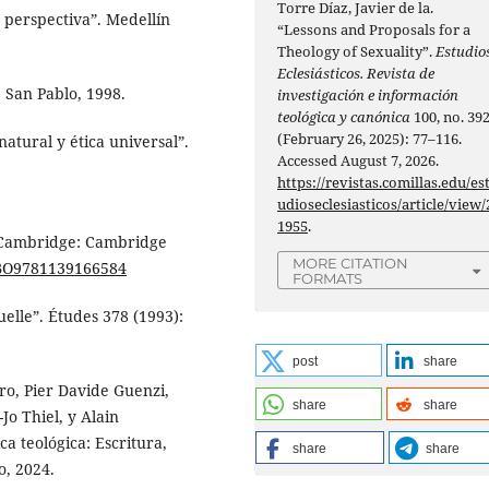
Torre Díaz, Javier de la.
 perspectiva”. Medellín
“Lessons and Proposals for a
Theology of Sexuality”.
Estudio
Eclesiásticos. Revista de
: San Pablo, 1998.
investigación e información
teológica y canónica
100, no. 39
(February 26, 2025): 77–116.
atural y ética universal”.
Accessed August 7, 2026.
https://revistas.comillas.edu/es
udioseclesiasticos/article/view/
1955
.
s. Cambridge: Cambridge
MORE CITATION
/CBO9781139166584
FORMATS
uelle”. Études 378 (1993):
post
share
ro, Pier Davide Guenzi,
share
share
Jo Thiel, y Alain
a teológica: Escritura,
share
share
o, 2024.