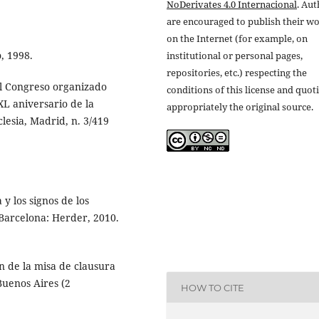
NoDerivates 4.0 Internacional
. Au
are encouraged to publish their w
on the Internet (for example, on
o, 1998.
institutional or personal pages,
repositories, etc.) respecting the
 el Congreso organizado
conditions of this license and quot
XL aniversario de la
appropriately the original source.
lesia, Madrid, n. 3/419
 y los signos de los
Barcelona: Herder, 2010.
n de la misa de clausura
uenos Aires (2
HOW TO CITE