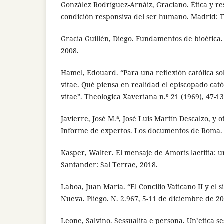
González Rodríguez-Arnáiz, Graciano. Ética y re
condición responsiva del ser humano. Madrid: T
Gracia Guillén, Diego. Fundamentos de bioética.
2008.
Hamel, Edouard. “Para una reflexión católica s
vitae. Qué piensa en realidad el episcopado cat
vitae”. Theologica Xaveriana n.º 21 (1969), 47-13
Javierre, José M.ª, José Luis Martín Descalzo, y o
Informe de expertos. Los documentos de Roma.
Kasper, Walter. El mensaje de Amoris laetitia: u
Santander: Sal Terrae, 2018.
Laboa, Juan María. “El Concilio Vaticano II y el s
Nueva. Pliego. N. 2.967, 5-11 de diciembre de 20
Leone, Salvino. Sessualita e persona. Un’etica s