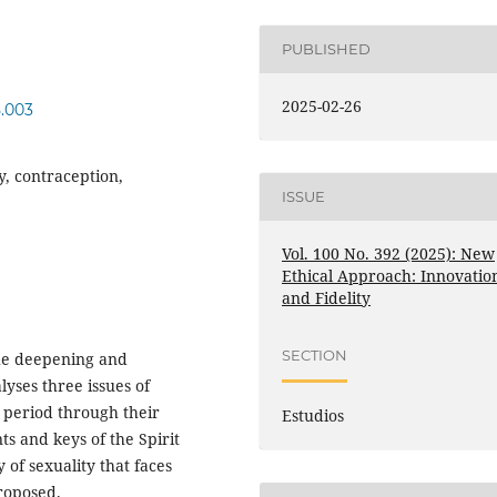
PUBLISHED
2025-02-26
5.003
ty, contraception,
ISSUE
Vol. 100 No. 392 (2025): New
Ethical Approach: Innovatio
and Fidelity
SECTION
the deepening and
lyses three issues of
r period through their
Estudios
s and keys of the Spirit
 of sexuality that faces
proposed.