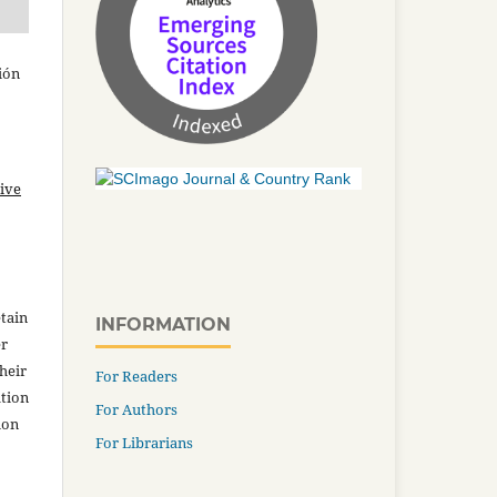
ción
ive
tain
INFORMATION
er
heir
For Readers
ation
For Authors
ion
For Librarians