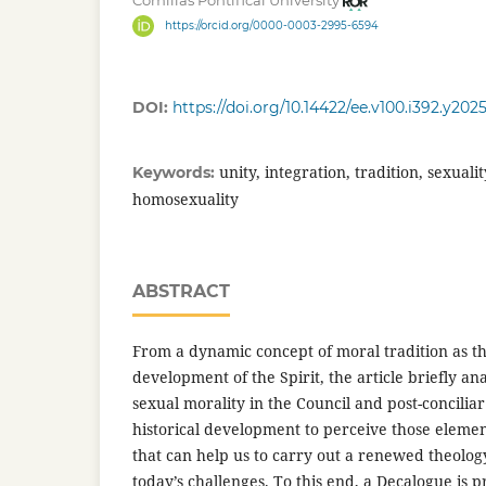
Comillas Pontifical University
https://orcid.org/0000-0003-2995-6594
DOI:
https://doi.org/10.14422/ee.v100.i392.y202
unity, integration, tradition, sexuali
Keywords:
homosexuality
ABSTRACT
From a dynamic concept of moral tradition as 
development of the Spirit, the article briefly ana
sexual morality in the Council and post-concilia
historical development to perceive those element
that can help us to carry out a renewed theology
today’s challenges. To this end, a Decalogue is 