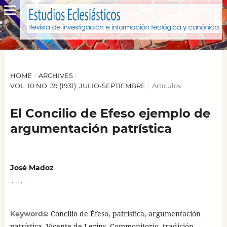
HOME
/
ARCHIVES
/
VOL. 10 NO. 39 (1931): JULIO-SEPTIEMBRE
/
Artículos
El Concilio de Efeso ejemplo de
argumentación patrística
José Madoz
,
,
,
,
Concilio de Éfeso, patrística, argumentación
Keywords:
patrística, Vicente de Lerins, Commonitorio, tradición