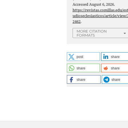
Accessed August 6, 2026.
https://revistas.comillas.edu/es
udioseclesiasticos/article/view/
2462
.
MORE CITATION
FORMATS
post
share
share
share
share
share