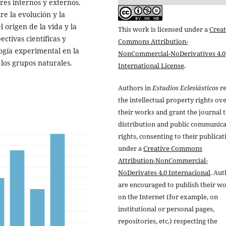
ores internos y externos.
re la evolución y la
 origen de la vida y la
This work is licensed under a
Creat
ctivas científicas y
Commons Attribution-
logía experimental en la
NonCommercial-NoDerivatives 4.0
los grupos naturales.
International License
.
Authors in
Estudios Eclesiásticos
re
the intellectual property rights ov
their works and grant the journal t
distribution and public communic
rights, consenting to their publicat
under a
Creative Commons
Attribution-NonCommercial-
NoDerivates 4.0 Internacional
. Au
are encouraged to publish their w
on the Internet (for example, on
institutional or personal pages,
repositories, etc.) respecting the