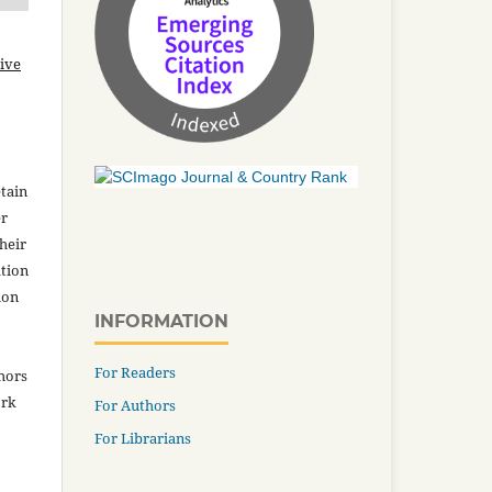
ive
tain
er
heir
ation
ion
INFORMATION
For Readers
thors
ork
For Authors
For Librarians