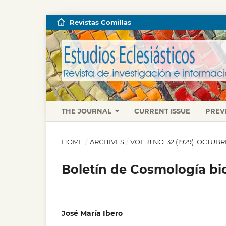
Revistas Comillas
THE JOURNAL
CURRENT ISSUE
PREV
HOME
/
ARCHIVES
/
VOL. 8 NO. 32 (1929): OCTU
Boletín de Cosmología bi
José María Ibero
,
,
,
,