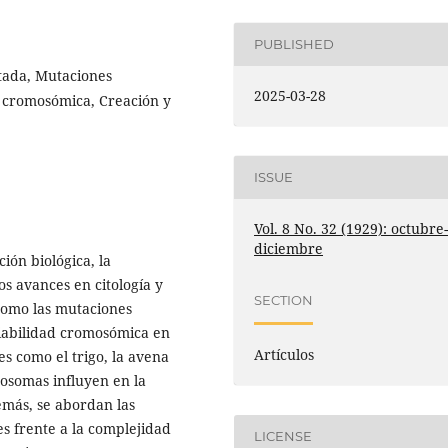
PUBLISHED
itada, Mutaciones
2025-03-28
a cromosómica, Creación y
ISSUE
Vol. 8 No. 32 (1929): octubre
diciembre
ción biológica, la
os avances en citología y
SECTION
como las mutaciones
ariabilidad cromosómica en
Artículos
es como el trigo, la avena
mosomas influyen en la
emás, se abordan las
les frente a la complejidad
LICENSE