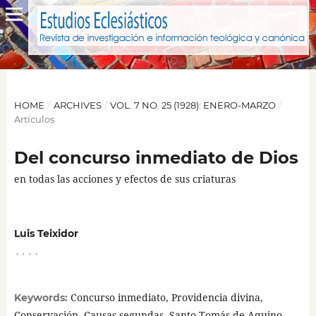
HOME
/
ARCHIVES
/
VOL. 7 NO. 25 (1928): ENERO-MARZO
/
Artículos
Del concurso inmediato de Dios
en todas las acciones y efectos de sus criaturas
Luis Teixidor
,
,
,
,
Concurso inmediato, Providencia divina,
Keywords:
Conservación, Causas segundas, Santo Tomás de Aquino,