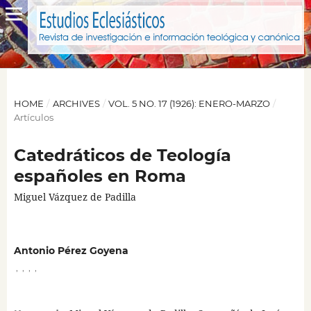
HOME
/
ARCHIVES
/
VOL. 5 NO. 17 (1926): ENERO-MARZO
/
Artículos
Catedráticos de Teología
españoles en Roma
Miguel Vázquez de Padilla
Antonio Pérez Goyena
,
,
,
,