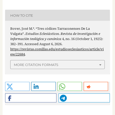
HOW TO CITE
Bover, José M.ª. “ Tres códices Tarraconenses De La
Vulgata”.
Estudios Eclesiásticos. Revista de investigación e
información teológica y canónica
4, no. 16 (October 1, 1925):
382–391. Accessed August 6, 2026.
https://revistas.comillas.edu/estudioseclesiasticos/article/vi
ew/22684
.
MORE CITATION FORMATS