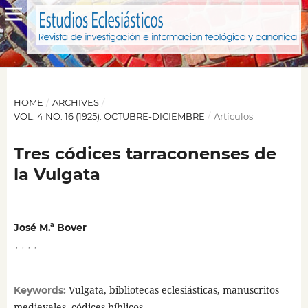
HOME
/
ARCHIVES
/
VOL. 4 NO. 16 (1925): OCTUBRE-DICIEMBRE
/
Artículos
Tres códices tarraconenses de
la Vulgata
José M.ª Bover
,
,
,
,
Vulgata, bibliotecas eclesiásticas, manuscritos
Keywords:
medievales, códices bíblicos