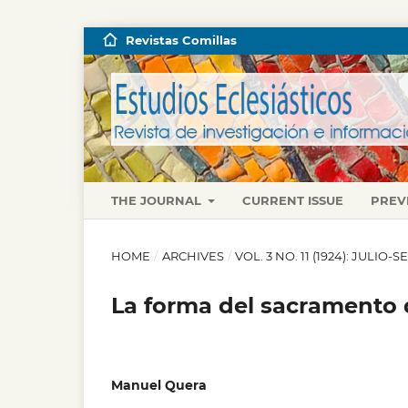
Revistas Comillas
THE JOURNAL
CURRENT ISSUE
PREV
HOME
/
ARCHIVES
/
VOL. 3 NO. 11 (1924): JULIO
La forma del sacramento 
Manuel Quera
,
,
,
,