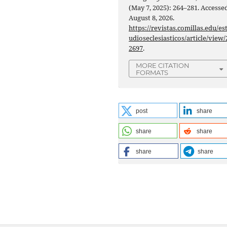
(May 7, 2025): 264–281. Accesse
August 8, 2026.
https://revistas.comillas.edu/es
udioseclesiasticos/article/view/
2697
.
MORE CITATION
FORMATS
post
share
share
share
share
share