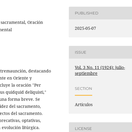
PUBLISHED
sacramental, Oración
2025-05-07
mental
ISSUE
Vol. 3 No. 11 (1924): julio-
Extremaunción, destacando
septiembre
nte en Oriente y
ncluye la oración "Per
SECTION
us quidquid deliquisti,"
 una forma breve. Se
Artículos
lidez del sacramento,
fectos del sacramento.
recativas, optativas,
 evolución litúrgica.
LICENSE