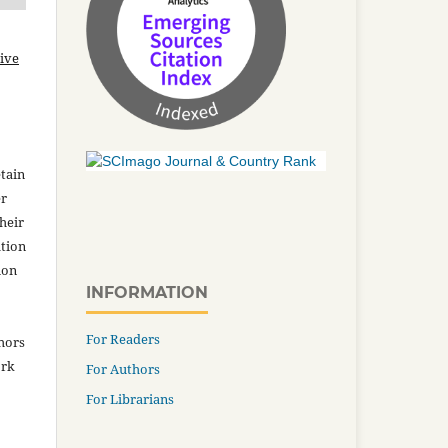
ive
tain
er
heir
ation
ion
INFORMATION
For Readers
thors
ork
For Authors
For Librarians