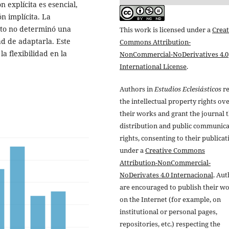
 explícita es esencial,
 implícita. La
isto no determinó una
This work is licensed under a
Creat
tad de adaptarla. Este
Commons Attribution-
la flexibilidad en la
NonCommercial-NoDerivatives 4.0
International License
.
Authors in
Estudios Eclesiásticos
re
the intellectual property rights ov
their works and grant the journal t
distribution and public communic
rights, consenting to their publicat
under a
Creative Commons
Attribution-NonCommercial-
NoDerivates 4.0 Internacional
. Au
are encouraged to publish their w
on the Internet (for example, on
institutional or personal pages,
repositories, etc.) respecting the