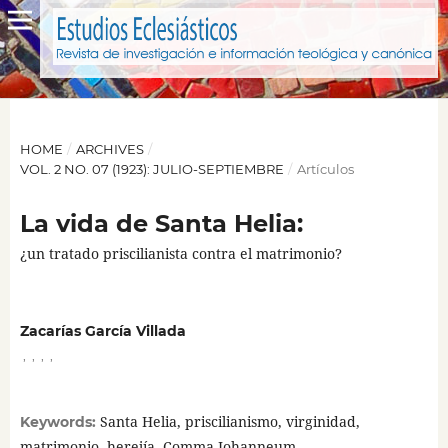
HOME
/
ARCHIVES
/
VOL. 2 NO. 07 (1923): JULIO-SEPTIEMBRE
/
Artículos
La vida de Santa Helia:
¿un tratado priscilianista contra el matrimonio?
Zacarías García Villada
,
,
,
,
Santa Helia, priscilianismo, virginidad,
Keywords:
matrimonio, herejía, Comma Johanneum