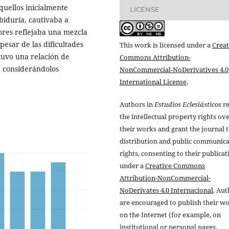
quellos inicialmente
LICENSE
abiduría, cautivaba a
sores reflejaba una mezcla
esar de las dificultades
This work is licensed under a
Creat
tuvo una relación de
Commons Attribution-
, considerándolos
NonCommercial-NoDerivatives 4.0
International License
.
Authors in
Estudios Eclesiásticos
re
the intellectual property rights ov
their works and grant the journal t
distribution and public communic
rights, consenting to their publicat
under a
Creative Commons
Attribution-NonCommercial-
NoDerivates 4.0 Internacional
. Au
are encouraged to publish their w
on the Internet (for example, on
institutional or personal pages,