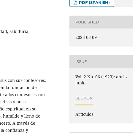
PDF (SPANISH)
PUBLISHED
idad, sabiduría,
2025-05-09
ISSUE
Vol. 2 No. 06 (1923): abril-
esús con sus confesores,
junio
 en la fundación de
e a los confesores con
SECTION
 letras y poca
ño espiritual en su
Artículos
o, humilde y lleno de
ncero. A través de
la confianza y