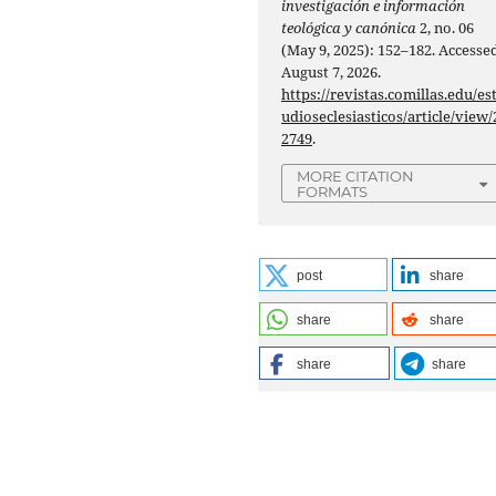
investigación e información
teológica y canónica
2, no. 06
(May 9, 2025): 152–182. Accesse
August 7, 2026.
https://revistas.comillas.edu/es
udioseclesiasticos/article/view/
2749
.
MORE CITATION
FORMATS
post
share
share
share
share
share