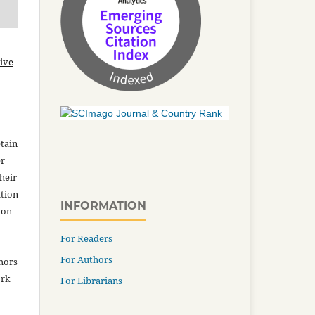
ive
tain
er
heir
ation
INFORMATION
ion
For Readers
For Authors
thors
ork
For Librarians