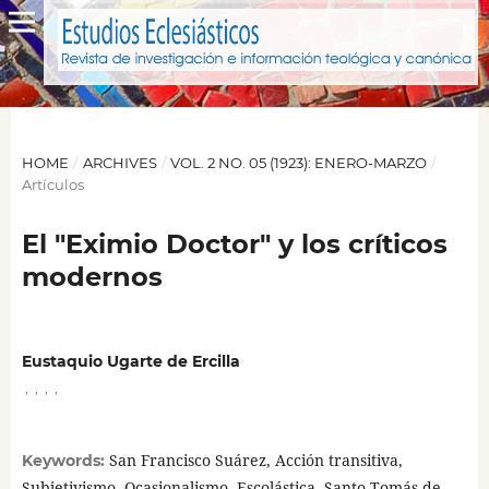
HOME
/
ARCHIVES
/
VOL. 2 NO. 05 (1923): ENERO-MARZO
/
Artículos
El "Eximio Doctor" y los críticos
modernos
Eustaquio Ugarte de Ercilla
,
,
,
,
San Francisco Suárez, Acción transitiva,
Keywords:
Subjetivismo, Ocasionalismo, Escolástica, Santo Tomás de