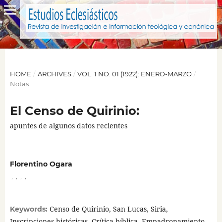
HOME
/
ARCHIVES
/
VOL. 1 NO. 01 (1922): ENERO-MARZO
/
Notas
El Censo de Quirinio:
apuntes de algunos datos recientes
Florentino Ogara
,
,
,
,
Censo de Quirinio, San Lucas, Siria,
Keywords:
Inscripciones históricas, Crítica bíblica, Empadronamiento