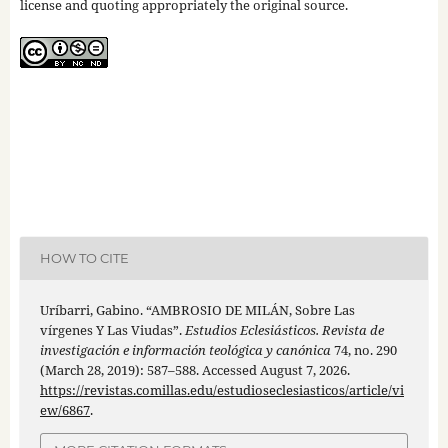
license and quoting appropriately the original source.
HOW TO CITE
Uríbarri, Gabino. “AMBROSIO DE MILÁN, Sobre Las
vírgenes Y Las Viudas”.
Estudios Eclesiásticos. Revista de
investigación e información teológica y canónica
74, no. 290
(March 28, 2019): 587–588. Accessed August 7, 2026.
https://revistas.comillas.edu/estudioseclesiasticos/article/vi
ew/6867
.