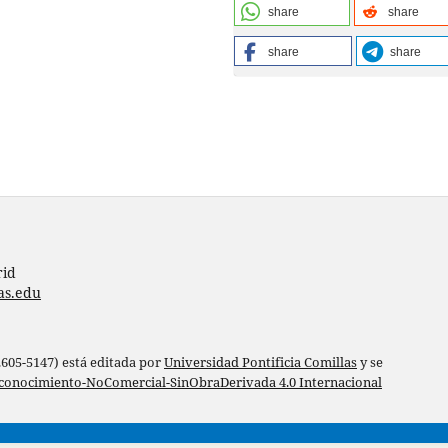
share
share
share
share
rid
as.edu
 2605-5147) está editada por
Universidad Pontificia Comillas
y se
conocimiento-NoComercial-SinObraDerivada 4.0 Internacional