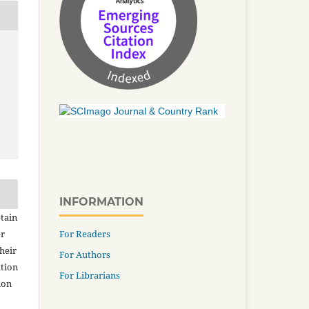
INFORMATION
tain
er
For Readers
heir
For Authors
ation
For Librarians
ion