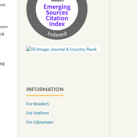
ion
thors
ork
ing
INFORMATION
For Readers
For Authors
For Librarians