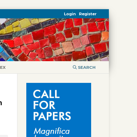
Login
Register
DEX
SEARCH
h