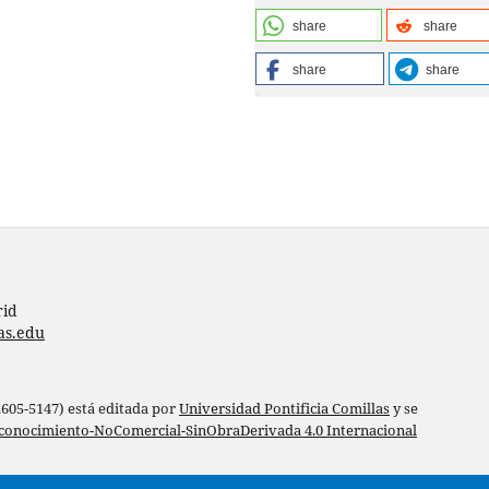
share
share
share
share
rid
as.edu
 2605-5147) está editada por
Universidad Pontificia Comillas
y se
conocimiento-NoComercial-SinObraDerivada 4.0 Internacional