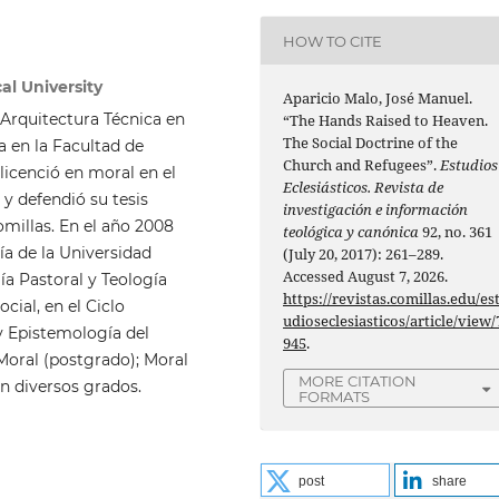
HOW TO CITE
al University
Aparicio Malo, José Manuel.
 Arquitectura Técnica en
“The Hands Raised to Heaven.
The Social Doctrine of the
a en la Facultad de
Church and Refugees”.
Estudios
licenció en moral en el
Eclesiásticos. Revista de
 y defendió su tesis
investigación e información
omillas. En el año 2008
teológica y canónica
92, no. 361
a de la Universidad
(July 20, 2017): 261–289.
Accessed August 7, 2026.
ía Pastoral y Teología
https://revistas.comillas.edu/es
ial, en el Ciclo
udioseclesiasticos/article/view/
y Epistemología del
945
.
Moral (postgrado); Moral
MORE CITATION
en diversos grados.
FORMATS
post
share