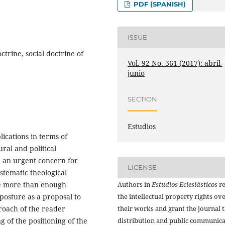
PDF (SPANISH)
ISSUE
ctrine, social doctrine of
Vol. 92 No. 361 (2017): abril-
junio
SECTION
Estudios
ications in terms of
ural and political
d an urgent concern for
LICENSE
stematic theological
Authors in
Estudios Eclesiásticos
re
re more than enough
the intellectual property rights ov
posture as a proposal to
their works and grant the journal t
proach of the reader
distribution and public communic
 of the positioning of the