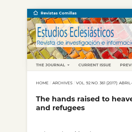
Revistas Comillas
THE JOURNAL
CURRENT ISSUE
PREV
HOME
/
ARCHIVES
/
VOL. 92 NO. 361 (2017): ABRI
The hands raised to heave
and refugees