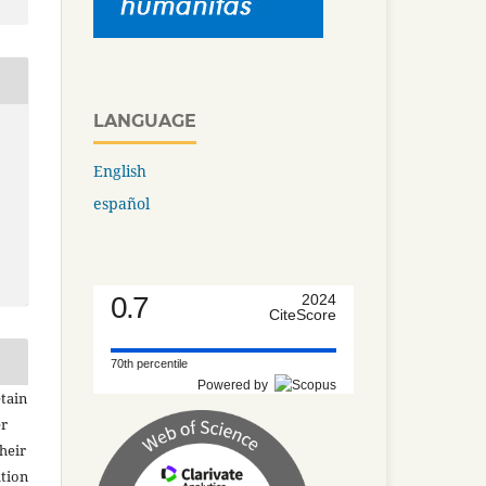
LANGUAGE
English
español
0.7
2024
CiteScore
70th percentile
Powered by
tain
er
heir
ation