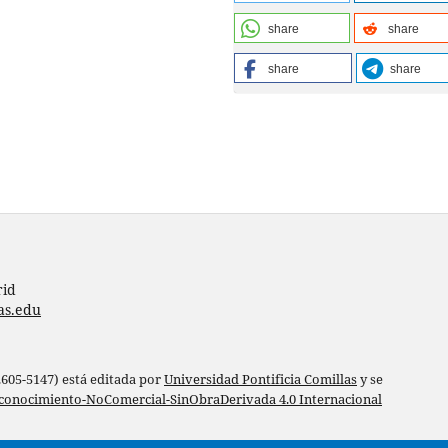
share
share
share
share
rid
as.edu
 2605-5147) está editada por
Universidad Pontificia Comillas
y se
conocimiento-NoComercial-SinObraDerivada 4.0 Internacional