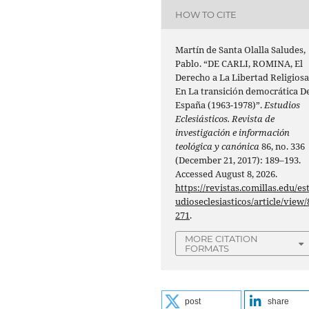
HOW TO CITE
Martín de Santa Olalla Saludes,
Pablo. “DE CARLI, ROMINA, El
Derecho a La Libertad Religios
En La transición democrática D
España (1963-1978)”.
Estudios
Eclesiásticos. Revista de
investigación e información
teológica y canónica
86, no. 336
(December 21, 2017): 189–193.
Accessed August 8, 2026.
https://revistas.comillas.edu/es
udioseclesiasticos/article/view/
271
.
MORE CITATION
FORMATS
post
share