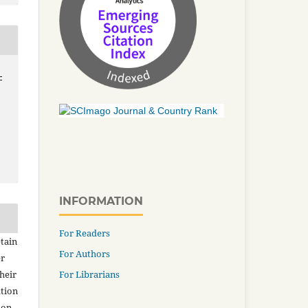
-
INFORMATION
For Readers
tain
For Authors
er
For Librarians
heir
ation
ion