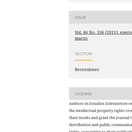
ISSUE
Vol. 86 No. 336 (2011): enero
marzo
SECTION
Recensiones
LICENSE
Authors in
Estudios Eclesiásticos
re
the intellectual property rights ov
their works and grant the journal t
distribution and public communic
rights, consenting to their publicat