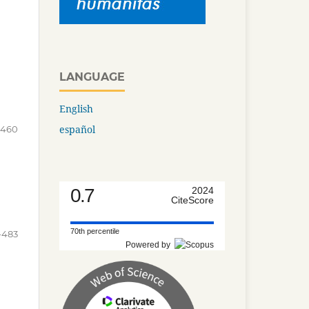
LANGUAGE
English
español
-460
0.7
2024
CiteScore
70th percentile
-483
Powered by