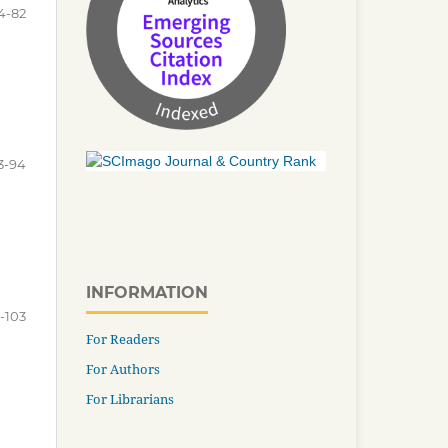
4-82
3-94
INFORMATION
-103
For Readers
For Authors
For Librarians