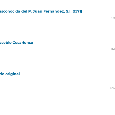
esconocida del P. Juan Fernández, S.I. (1571)
10
Eusebio Cesariense
11
do original
124