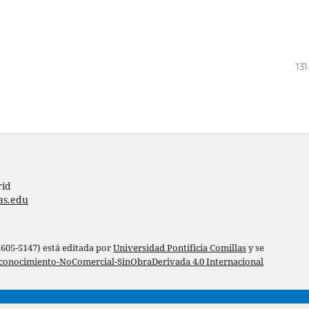
13
rid
as.edu
 2605-5147) está editada por
Universidad Pontificia Comillas
y se
conocimiento-NoComercial-SinObraDerivada 4.0 Internacional