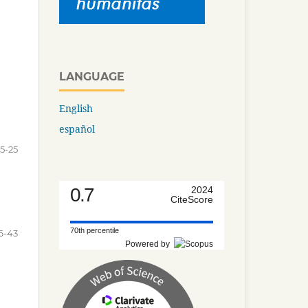
LANGUAGE
English
español
5-25
0.7
2024
CiteScore
70th percentile
6-43
Powered by