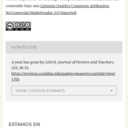
contenido bajo una
Licencia Creative Commons Atribución-
NoComercial-SinDerivadas 3.0 Unported
.
HOW TO CITE
A year has gone by. (2013).
Journal of Parents and Teachers
,
353
, 30-33.
https://revistas.comillas.edu/padresymaestros/article/view/
1705
MORE CITATION FORMATS
ESTAMOS EN