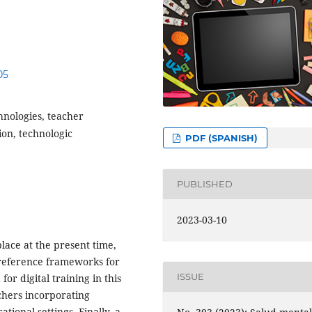
05
nologies, teacher
on, technologic
PDF (SPANISH)
PUBLISHED
2023-03-10
place at the present time,
reference frameworks for
ISSUE
or digital training in this
chers incorporating
tional settings. Finally, a