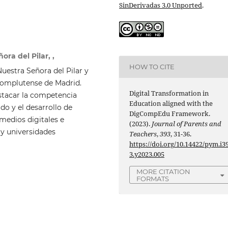
SinDerivadas 3.0 Unported
.
ra del Pilar, ,
HOW TO CITE
uestra Señora del Pilar y
Complutense de Madrid.
Digital Transformation in
estacar la competencia
Education aligned with the
do y el desarrollo de
DigCompEdu Framework.
 medios digitales e
(2023).
Journal of Parents and
 y universidades
Teachers
,
393
, 31-36.
https://doi.org/10.14422/pym.i3
3.y2023.005
MORE CITATION
FORMATS