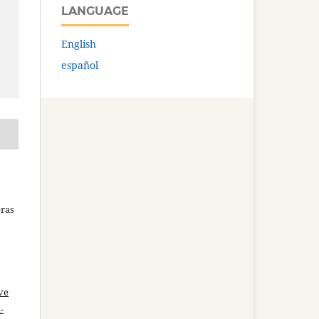
l
LANGUAGE
English
español
bras
ve
-