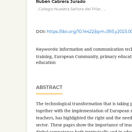
Rubén Cabrera Jurado
,
,
,
Colegio Nuestra Señora del Pilar
DOI:
https://doi.org/10.14422/pym.i393.y2023.0
information and communication tech
Keywords:
training, European Community, primary educati
education
ABSTRACT
The technological transformation that is taking 
together with the implementation of European 
teachers, has highlighted the right and the need f
sector. These pages show the importance of tea
digital competence both intrinsically and in educa