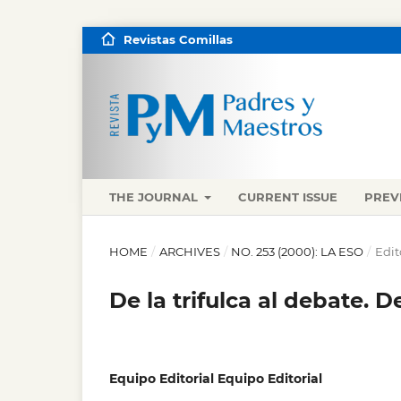
Revistas Comillas
THE JOURNAL
CURRENT ISSUE
PREV
HOME
/
ARCHIVES
/
NO. 253 (2000): LA ESO
/
Edit
De la trifulca al debate. 
Equipo Editorial Equipo Editorial
,