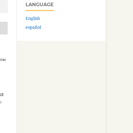
LANGUAGE
English
español
bras
ve
-