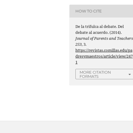
HOW TO CITE
De la trifulca al debate. Del
debate al acuerdo. (2014).
Journal of Parents and Teacher
253
, 3.
https://revistas.comillas.edu/pa
dresymaestros/article/view/247
1
MORE CITATION
FORMATS