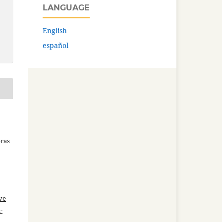
LANGUAGE
English
español
bras
ve
-