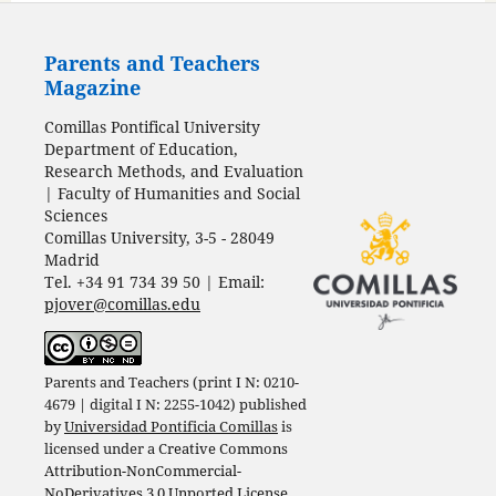
Parents and Teachers
Magazine
Comillas Pontifical University
Department of Education,
Research Methods, and Evaluation
| Faculty of Humanities and Social
Sciences
Comillas University, 3-5 - 28049
Madrid
Tel. +34 91 734 39 50 | Email:
pjover@comillas.edu
Parents and Teachers (print I N: 0210-
4679 | digital I N: 2255-1042) published
by
Universidad Pontificia Comillas
is
licensed under a
Creative Commons
Attribution-NonCommercial-
NoDerivatives 3.0 Unported License