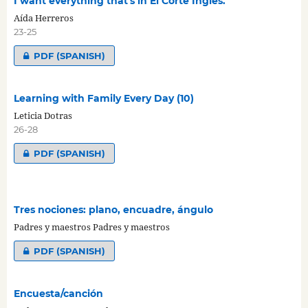
I want everything that's in El Corte Inglés.
Aída Herreros
23-25
PDF (SPANISH)
Learning with Family Every Day (10)
Leticia Dotras
26-28
PDF (SPANISH)
Tres nociones: plano, encuadre, ángulo
Padres y maestros Padres y maestros
PDF (SPANISH)
Encuesta/canción