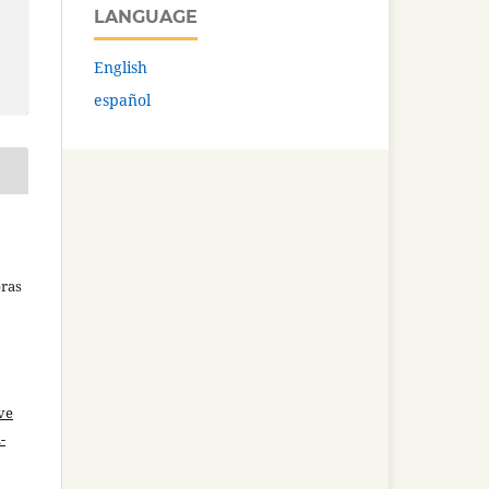
LANGUAGE
English
español
bras
ve
-