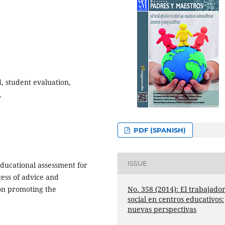
, student evaluation,
.
PDF (SPANISH)
ISSUE
educational assessment for
cess of advice and
No. 358 (2014): El trabajado
 on promoting the
social en centros educativos:
nuevas perspectivas