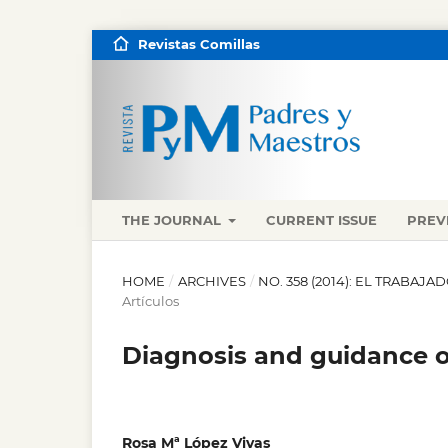
Revistas Comillas
THE JOURNAL
CURRENT ISSUE
PREV
HOME
/
ARCHIVES
/
NO. 358 (2014): EL TRABA
Artículos
Diagnosis and guidance o
Rosa Mª López Vivas