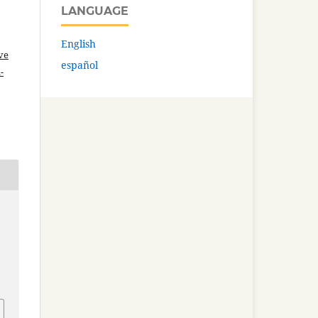
LANGUAGE
English
ve
español
-