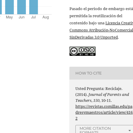
Pasado el periodo de embargo está
permitida la reutilización del
contenido bajo una
Licencia Creati
Commons Atribución-NoComercial
SinDerivadas 3.0 Unported
.
HOW TO CITE
Usted Pregunta: Reciclaje.
(2014).
Journal of Parents and
Teachers
,
150
, 10-11.
https://revistas.comillas.edu/pa
dresymaestros/article/view/416
2
MORE CITATION
FORMATS