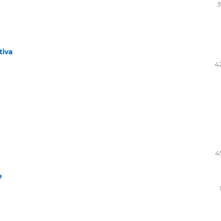
3
tiva
4
4
e