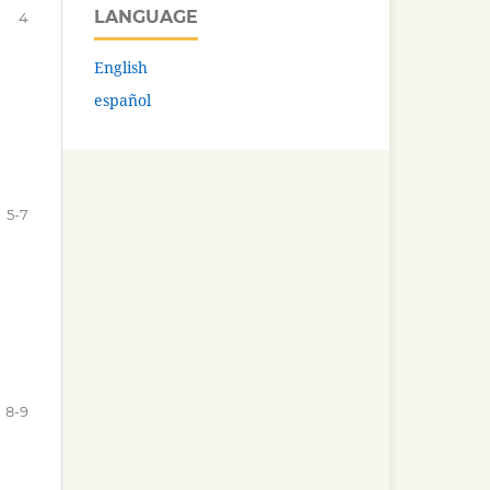
LANGUAGE
4
English
español
5-7
8-9